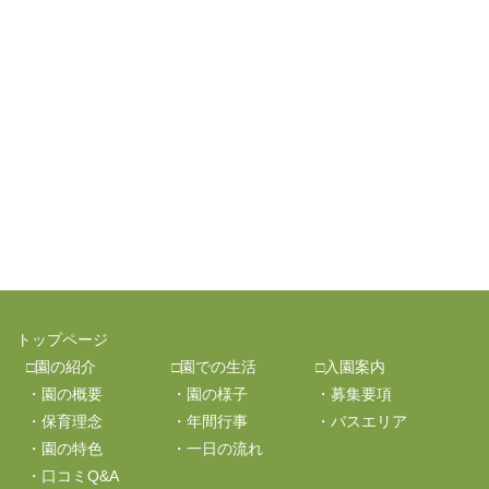
トップページ
□園の紹介
□園での生活
□入園案内
・園の概要
・園の様子
・募集要項
・保育理念
・年間行事
・バスエリア
・園の特色
・一日の流れ
・口コミQ&A