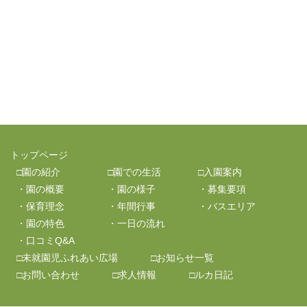
トップページ
□園の紹介
□園での生活
□入園案内
・園の概要
・園の様子
・募集要項
・保育理念
・年間行事
・バスエリア
・園の特色
・一日の流れ
・口コミQ&A
□未就園児ふれあい広場
□お知らせ一覧
□お問い合わせ
□求人情報
□ルカ日記