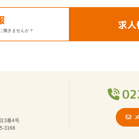
報
求人
に働きませんか？
02
目3番4号
5-3168