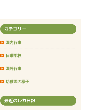
カテゴリー
園内行事
日曜学校
園外行事
幼稚園の様子
最近のルカ日記