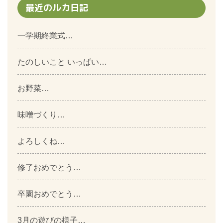
最近のルカ日記
一学期終業式…
たのしいこと いっぱい…
お野菜…
味噌づくり…
よろしくね…
修了おめでとう…
卒園おめでとう…
3月の遊びの様子…