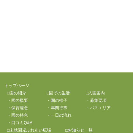
トップページ
□園の紹介
□園での生活
□入園案内
・園の概要
・園の様子
・募集要項
・保育理念
・年間行事
・バスエリア
・園の特色
・一日の流れ
・口コミQ&A
□未就園児ふれあい広場
□お知らせ一覧