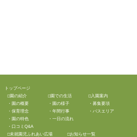
トップページ
□園の紹介
□園での生活
□入園案内
・園の概要
・園の様子
・募集要項
・保育理念
・年間行事
・バスエリア
・園の特色
・一日の流れ
・口コミQ&A
□未就園児ふれあい広場
□お知らせ一覧