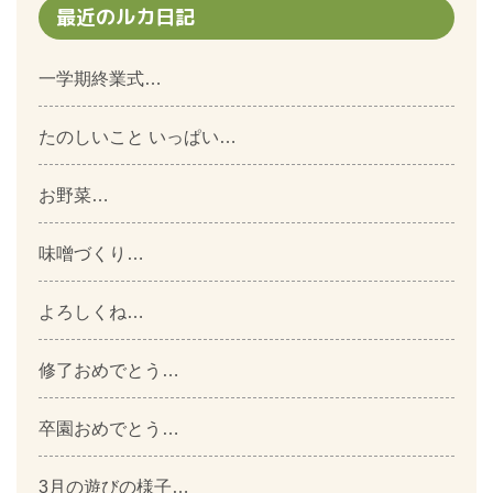
最近のルカ日記
一学期終業式…
たのしいこと いっぱい…
お野菜…
味噌づくり…
よろしくね…
修了おめでとう…
卒園おめでとう…
3月の遊びの様子…